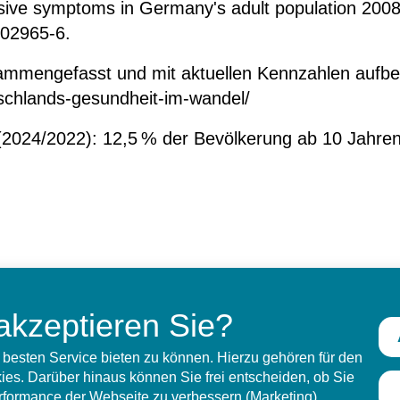
ressive symptoms in Germany's adult population 20
-02965-6.
mmengefasst und mit aktuellen Kennzahlen aufbe
tschlands-gesundheit-im-wandel/
2024/2022): 12,5 % der Bevölkerung ab 10 Jahre
akzeptieren Sie?
besten Service bieten zu können. Hierzu gehören für den
es. Darüber hinaus können Sie frei entscheiden, ob Sie
erformance der Webseite zu verbessern (Marketing).