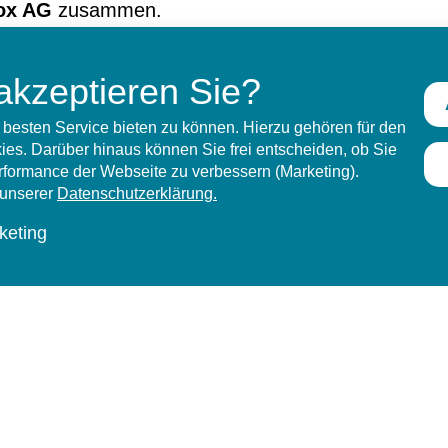
ox AG
zusammen.
akzeptieren Sie?
besten Service bieten zu können. Hierzu gehören für den
es. Darüber hinaus können Sie frei entscheiden, ob Sie
erformance der Webseite zu verbessern (Marketing).
n unserer
Datenschutzerklärung.
keting
Telefon:
05141 7049830
Sie erreichen uns telefonisch von:
Mo.–Do.
08:00–12:30 Uhr & 14:00–1
Fr.
08:00–1