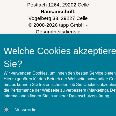
Postfach 1264, 29202 Celle
Hausanschrift:
Vogelberg 38, 29227 Celle
© 2008-2026 tapp GmbH -
Gesundheitsdienste
Telefon:
05141 7049830
Sie erreichen uns telefonisch von:
Welche Cookies akzeptier
Mo.–Do.
08:00–12:30 Uhr & 14:00–16:30
Uhr
Sie?
Fr.
08:00–13:00 Uhr
E-Mail:
info@tapp-gesundheitsdienste.de
Wir verwenden Cookies, um Ihnen den besten Service bieten
Hierzu gehören für den Betrieb der Webseite notwendige Co
Impressum
Datenschutz
hinaus können Sie frei entscheiden, ob Sie Cookies akzeptier
die Performance der Webseite zu verbessern (Marketing). Deta
Informationen finden Sie in unserer
Datenschutzerklärung.
Notwendig