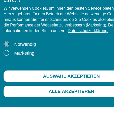
Wir verwenden Cookies, um Ihnen den besten Service bieten
Hierzu gehören für den Betrieb der Webseite notwendige Co
Mehr lesen
→
hinaus können Sie frei entscheiden, ob Sie Cookies akzeptier
die Performance der Webseite zu verbessern (Marketing). Deta
Informationen finden Sie in unserer
Datenschutzerklärung.
Notwendig
Marketing
tapp GmbH - Gesundheitsdienste
Postanschrift:
Postfach 1264, 29202 Celle
Hausanschrift:
AUSWAHL AKZEPTIEREN
Vogelberg 38, 29227 Celle
© 2008-2026 tapp GmbH - Gesundheitsdienste
ALLE AKZEPTIEREN
Telefon:
05141 7049830
Sie erreichen uns telefonisch von:
Mo.–Do.
08:00–12:30 Uhr & 14:00–16:30 Uhr
Fr.
08:00–13:00 Uhr