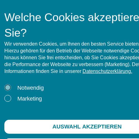
Mehr lesen
→
Welche Cookies akzeptier
Sie?
Wir verwenden Cookies, um Ihnen den besten Service bieten
Hierzu gehören für den Betrieb der Webseite notwendige Co
tapp GmbH - Gesundheitsdienste
hinaus können Sie frei entscheiden, ob Sie Cookies akzeptier
Postanschrift:
die Performance der Webseite zu verbessern (Marketing). Deta
Postfach 1264, 29202 Celle
Informationen finden Sie in unserer
Datenschutzerklärung.
Hausanschrift:
Vogelberg 38, 29227 Celle
Notwendig
© 2008-2026 tapp GmbH -
Marketing
Gesundheitsdienste
Telefon:
05141 7049830
Sie erreichen uns telefonisch von:
Mo.–Do.
08:00–12:30 Uhr & 14:00–16:30
AUSWAHL AKZEPTIEREN
Uhr