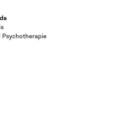
uda
is
d Psychotherapie