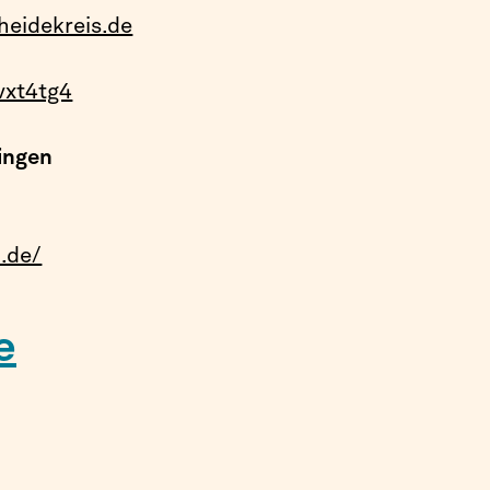
eidekreis.de
vxt4tg4
ingen
n.de/
e