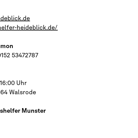
ideblick.de
elfer-heideblick.de/
lomon
0152 53472787
 16:00 Uhr
664 Walsrode
gshelfer Munster