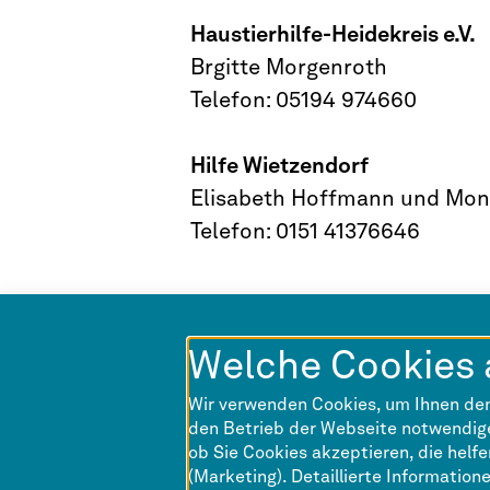
Haustierhilfe-Heidekreis e.V.
Brgitte Morgenroth
Telefon: 05194 974660
Hilfe Wietzendorf
Elisabeth Hoffmann und Mo
Telefon: 0151 41376646
Welche Cookies 
Wir verwenden Cookies, um Ihnen den
den Betrieb der Webseite notwendige
ob Sie Cookies akzeptieren, die helf
(Marketing). Detaillierte Information