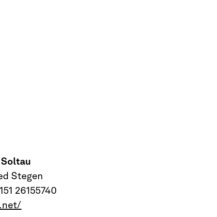
 Soltau
ed Stegen
0151 26155740
.net/